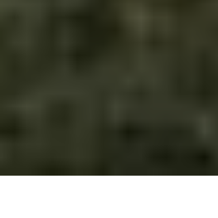
Dom modułowy DH127U
z
garażem dwustanowiskowym