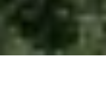
Krok po kroku
Rozważacie proces budowy domu modułowego od
fundamentów aż po dach?
Domy modułowe, coraz
bardziej doceniane za ich efektywność, tempo realizacji i
możliwości adaptacji projektowej, stanowią przełom w
dziedzinie budownictwa.